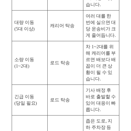
습니다.
여러 대를 한
대량 이동
번에 실으면 대
캐리어 탁송
(5대 이상)
당 운송비가 크
게 줄어듭니다.
차 1~2대를 위
해 캐리어를 부
소량 이동
르면 배보다 배
로드 탁송
(1~2대)
꼽이 더 큰 상
황이 될 수 있
습니다.
기사 배정 후
긴급 이동
바로 출발할 수
로드 탁송
(당일 필요)
있어 대응이 빠
릅니다.
좁은 도로, 지
하 주차장 등