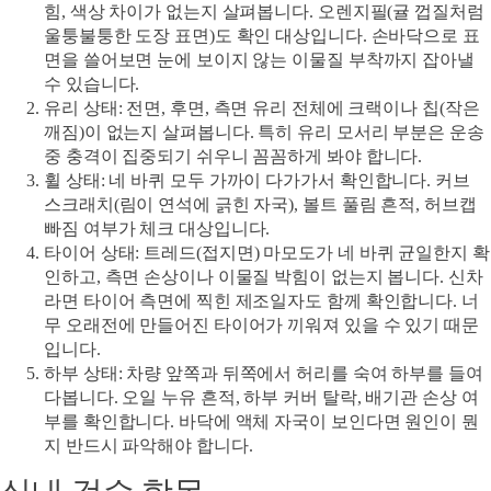
힘, 색상 차이가 없는지 살펴봅니다. 오렌지필(귤 껍질처럼
울퉁불퉁한 도장 표면)도 확인 대상입니다. 손바닥으로 표
면을 쓸어보면 눈에 보이지 않는 이물질 부착까지 잡아낼
수 있습니다.
유리 상태
: 전면, 후면, 측면 유리 전체에 크랙이나 칩(작은
깨짐)이 없는지 살펴봅니다. 특히 유리 모서리 부분은 운송
중 충격이 집중되기 쉬우니 꼼꼼하게 봐야 합니다.
휠 상태
: 네 바퀴 모두 가까이 다가가서 확인합니다. 커브
스크래치(림이 연석에 긁힌 자국), 볼트 풀림 흔적, 허브캡
빠짐 여부가 체크 대상입니다.
타이어 상태
: 트레드(접지면) 마모도가 네 바퀴 균일한지 확
인하고, 측면 손상이나 이물질 박힘이 없는지 봅니다. 신차
라면 타이어 측면에 찍힌 제조일자도 함께 확인합니다. 너
무 오래전에 만들어진 타이어가 끼워져 있을 수 있기 때문
입니다.
하부 상태
: 차량 앞쪽과 뒤쪽에서 허리를 숙여 하부를 들여
다봅니다. 오일 누유 흔적, 하부 커버 탈락, 배기관 손상 여
부를 확인합니다. 바닥에 액체 자국이 보인다면 원인이 뭔
지 반드시 파악해야 합니다.