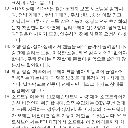
표시대로인지 봅니다.
ADAS 상태
: ADAS는 첨단 운전자 보조 시스템을 말합니
다. 전방 카메라, 후방 카메라, 주차 센서, 차선 이탈 경고,
어댑티브 크루즈 컨트롤 같은 기능이 정상적으로 초기화되
는지 확인합니다. 화면에 "캘리브레이션(보정)이 필요합니
다" 같은 메시지가 뜨면, 인수하기 전에 해결을 요청해야 합
니다.
조향 점검
: 정차 상태에서 핸들을 좌우 끝까지 돌려봅니다.
중간에 걸리는 느낌, 이상한 소음, 좌우 감각 차이가 없어야
합니다. 주행 중에는 직진할 때 핸들이 한쪽으로 쏠리지 않
는지도 확인합니다.
제동 점검
: 저속에서 브레이크를 밟아 제동력이 균일하게
작용하는지 봅니다. 페달을 밟았을 때 유격이 지나치게 크
거나, 발바닥으로 진동이 전해지면 디스크나 패드 상태를
점검해야 합니다.
소프트웨어 버전
: 인포테인먼트와 차량 제어 소프트웨어가
최신 버전인지 확인합니다. 요즘 수입차는 OTA(무선 업데
이트)를 지원하는 경우가 많지만, 출고 시점의 소프트웨어
가 오래된 버전이면 일부 기능이 제한될 수 있습니다. SC오
토허브에서는 PDI 과정에서 소프트웨어 업데이트까지 처